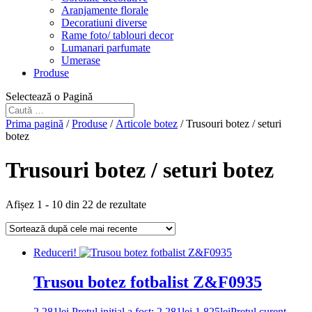
Aranjamente florale
Decoratiuni diverse
Rame foto/ tablouri decor
Lumanari parfumate
Umerase
Produse
Selectează o Pagină
Prima pagină
/
Produse
/
Articole botez
/ Trusouri botez / seturi
botez
Trusouri botez / seturi botez
Afișez 1 - 10 din 22 de rezultate
Reduceri!
Trusou botez fotbalist Z&F0935
2.281
lei
Prețul inițial a fost: 2.281lei.
1.825
lei
Prețul curent