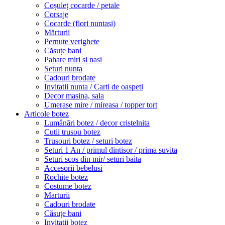
Coșuleț cocarde / petale
Corsaje
Cocarde (flori nuntasi)
Mărturii
Pernuțe verighete
Căsuțe bani
Pahare miri si nasi
Seturi nunta
Cadouri brodate
Invitatii nunta / Carti de oaspeti
Decor masina, sala
Umerase mire / mireasa / topper tort
Articole botez
Lumânări botez / decor cristelnita
Cutii trusou botez
Trusouri botez / seturi botez
Seturi 1 An / primul dintisor / prima suvita
Seturi scos din mir/ seturi baita
Accesorii bebelusi
Rochite botez
Costume botez
Marturii
Cadouri brodate
Căsuțe bani
Invitatii botez