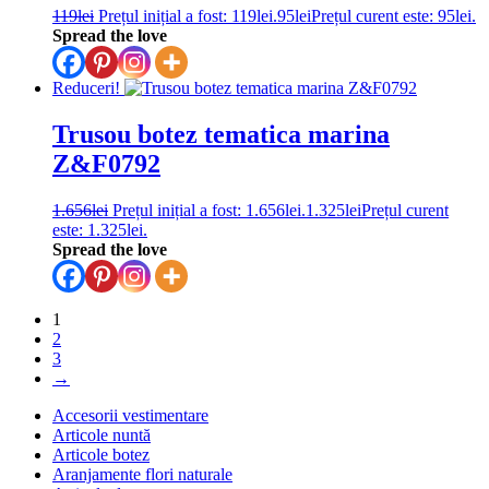
119
lei
Prețul inițial a fost: 119lei.
95
lei
Prețul curent este: 95lei.
Spread the love
Reduceri!
Trusou botez tematica marina
Z&F0792
1.656
lei
Prețul inițial a fost: 1.656lei.
1.325
lei
Prețul curent
este: 1.325lei.
Spread the love
1
2
3
→
Accesorii vestimentare
Articole nuntă
Articole botez
Aranjamente flori naturale