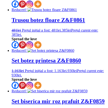
Reduceri!
Trusou botez floare Z&F0861
481
lei
Prețul inițial a fost: 481lei.
385
lei
Prețul curent este:
385lei.
Spread the love
Reduceri!
Set botez printesa Z&F0860
1.163
lei
Prețul inițial a fost: 1.163lei.
930
lei
Prețul curent este:
930lei.
Spread the love
Reduceri!
Set biserica mir roz prafuit Z&F0859