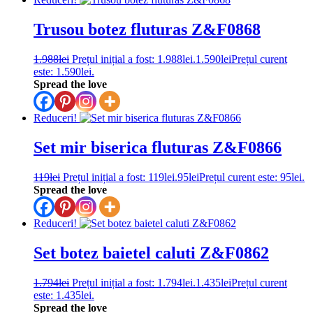
Trusou botez fluturas Z&F0868
1.988
lei
Prețul inițial a fost: 1.988lei.
1.590
lei
Prețul curent
este: 1.590lei.
Spread the love
Reduceri!
Set mir biserica fluturas Z&F0866
119
lei
Prețul inițial a fost: 119lei.
95
lei
Prețul curent este: 95lei.
Spread the love
Reduceri!
Set botez baietel caluti Z&F0862
1.794
lei
Prețul inițial a fost: 1.794lei.
1.435
lei
Prețul curent
este: 1.435lei.
Spread the love