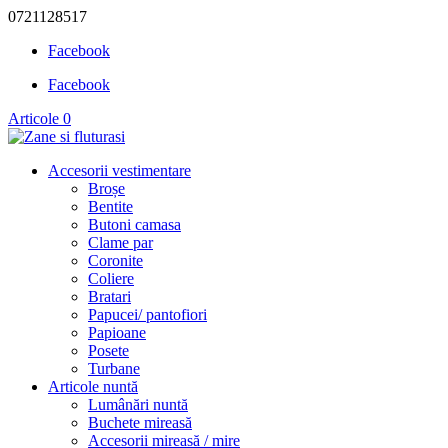
0721128517
Facebook
Facebook
Articole 0
Accesorii vestimentare
Broșe
Bentite
Butoni camasa
Clame par
Coronite
Coliere
Bratari
Papucei/ pantofiori
Papioane
Posete
Turbane
Articole nuntă
Lumânări nuntă
Buchete mireasă
Accesorii mireasă / mire