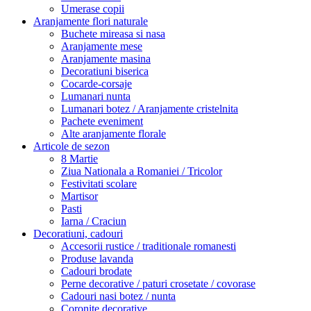
Umerase copii
Aranjamente flori naturale
Buchete mireasa si nasa
Aranjamente mese
Aranjamente masina
Decoratiuni biserica
Cocarde-corsaje
Lumanari nunta
Lumanari botez / Aranjamente cristelnita
Pachete eveniment
Alte aranjamente florale
Articole de sezon
8 Martie
Ziua Nationala a Romaniei / Tricolor
Festivitati scolare
Martisor
Pasti
Iarna / Craciun
Decoratiuni, cadouri
Accesorii rustice / traditionale romanesti
Produse lavanda
Cadouri brodate
Perne decorative / paturi crosetate / covorase
Cadouri nasi botez / nunta
Coronite decorative