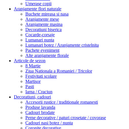
Umerase copii
Aranjamente flori naturale
Buchete mireasa si nasa
Aranjamente mese
Aranjamente masina
Decoratiuni biserica
Cocarde-corsaje
Lumanari nunta
Lumanari botez / Aranjamente cristelnita
Pachete eveniment
Alte aranjamente florale
Articole de sezon
8 Martie
Ziua Nationala a Romaniei / Tricolor
Festivitati scolare
Martisor
Pasti
Iarna / Craciun
Decoratiuni, cadouri
Accesorii rustice / traditionale romanesti
Produse lavanda
Cadouri brodate
Perne decorative / paturi crosetate / covorase
Cadouri nasi botez / nunta
Coronite decorative