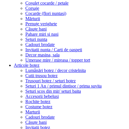
Coșuleț cocarde / petale
Corsaje
Cocarde (flori nuntasi)
Mărturii
Pernuțe verighete
Căsuțe bani
Pahare miri si nasi
Seturi nunta
Cadouri brodate
Invitatii nunta / Carti de oaspeti
Decor masina, sala
Umerase mire / mireasa / topper tort
Articole botez
Lumânări botez / decor cristelnita
Cutii trusou botez
Trusouri botez / seturi botez
Seturi 1 An / primul dintisor / prima suvita
Seturi scos din mir/ seturi baita
Accesorii bebelusi
Rochite botez
Costume botez
Marturii
Cadouri brodate
Căsuțe bani
Invitatii botez