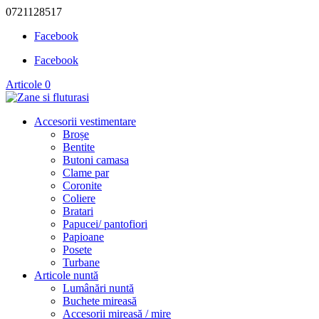
0721128517
Facebook
Facebook
Articole 0
Accesorii vestimentare
Broșe
Bentite
Butoni camasa
Clame par
Coronite
Coliere
Bratari
Papucei/ pantofiori
Papioane
Posete
Turbane
Articole nuntă
Lumânări nuntă
Buchete mireasă
Accesorii mireasă / mire