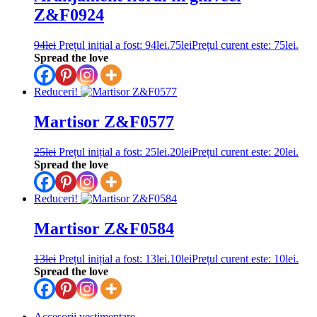
Z&F0924
94
lei
Prețul inițial a fost: 94lei.
75
lei
Prețul curent este: 75lei.
Spread the love
Reduceri!
Martisor Z&F0577
25
lei
Prețul inițial a fost: 25lei.
20
lei
Prețul curent este: 20lei.
Spread the love
Reduceri!
Martisor Z&F0584
13
lei
Prețul inițial a fost: 13lei.
10
lei
Prețul curent este: 10lei.
Spread the love
Accesorii vestimentare