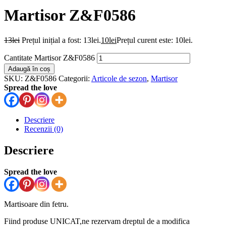
Martisor Z&F0586
13
lei
Prețul inițial a fost: 13lei.
10
lei
Prețul curent este: 10lei.
Cantitate Martisor Z&F0586
Adaugă în coș
SKU:
Z&F0586
Categorii:
Articole de sezon
,
Martisor
Spread the love
Descriere
Recenzii (0)
Descriere
Spread the love
Martisoare din fetru.
Fiind produse UNICAT,ne rezervam dreptul de a modifica