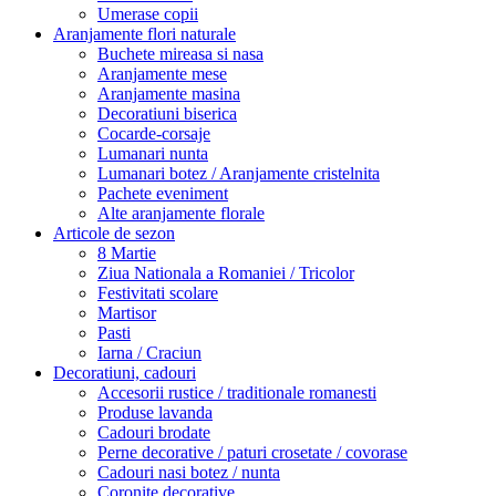
Umerase copii
Aranjamente flori naturale
Buchete mireasa si nasa
Aranjamente mese
Aranjamente masina
Decoratiuni biserica
Cocarde-corsaje
Lumanari nunta
Lumanari botez / Aranjamente cristelnita
Pachete eveniment
Alte aranjamente florale
Articole de sezon
8 Martie
Ziua Nationala a Romaniei / Tricolor
Festivitati scolare
Martisor
Pasti
Iarna / Craciun
Decoratiuni, cadouri
Accesorii rustice / traditionale romanesti
Produse lavanda
Cadouri brodate
Perne decorative / paturi crosetate / covorase
Cadouri nasi botez / nunta
Coronite decorative