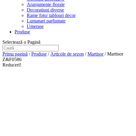
Aranjamente florale
Decoratiuni diverse
Rame foto/ tablouri decor
Lumanari parfumate
Umerase
Produse
Selectează o Pagină
Prima pagină
/
Produse
/
Articole de sezon
/
Martisor
/ Martisor
Z&F0586
Reduceri!