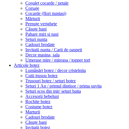
Coșuleț cocarde / petale
Corsaje
Cocarde (flori nuntasi)
Mărturii
Pernuțe verighete
Căsuțe bani
Pahare miri si nasi
Seturi nunta
Cadouri brodate
Invitatii nunta / Carti de oaspeti
Decor masina, sala
Umerase mire / mireasa / topper tort
Articole botez
Lumânări botez / decor cristelnita
Cutii trusou botez
Trusouri botez / seturi botez
Seturi 1 An / primul dintisor / prima suvita
Seturi scos din mir/ seturi baita
Accesorii bebelusi
Rochite botez
Costume botez
Marturii
Cadouri brodate
Căsuțe bani
Invitatii botez