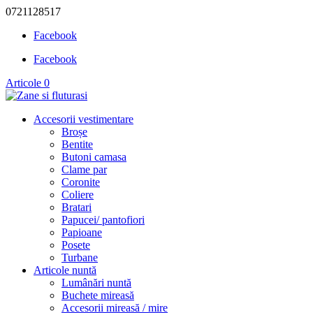
0721128517
Facebook
Facebook
Articole 0
Accesorii vestimentare
Broșe
Bentite
Butoni camasa
Clame par
Coronite
Coliere
Bratari
Papucei/ pantofiori
Papioane
Posete
Turbane
Articole nuntă
Lumânări nuntă
Buchete mireasă
Accesorii mireasă / mire