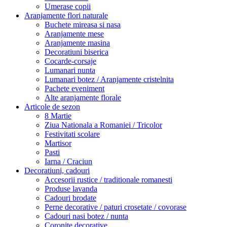
Umerase copii
Aranjamente flori naturale
Buchete mireasa si nasa
Aranjamente mese
Aranjamente masina
Decoratiuni biserica
Cocarde-corsaje
Lumanari nunta
Lumanari botez / Aranjamente cristelnita
Pachete eveniment
Alte aranjamente florale
Articole de sezon
8 Martie
Ziua Nationala a Romaniei / Tricolor
Festivitati scolare
Martisor
Pasti
Iarna / Craciun
Decoratiuni, cadouri
Accesorii rustice / traditionale romanesti
Produse lavanda
Cadouri brodate
Perne decorative / paturi crosetate / covorase
Cadouri nasi botez / nunta
Coronite decorative