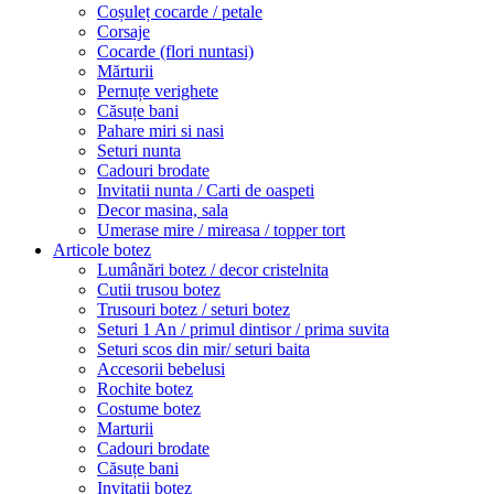
Coșuleț cocarde / petale
Corsaje
Cocarde (flori nuntasi)
Mărturii
Pernuțe verighete
Căsuțe bani
Pahare miri si nasi
Seturi nunta
Cadouri brodate
Invitatii nunta / Carti de oaspeti
Decor masina, sala
Umerase mire / mireasa / topper tort
Articole botez
Lumânări botez / decor cristelnita
Cutii trusou botez
Trusouri botez / seturi botez
Seturi 1 An / primul dintisor / prima suvita
Seturi scos din mir/ seturi baita
Accesorii bebelusi
Rochite botez
Costume botez
Marturii
Cadouri brodate
Căsuțe bani
Invitatii botez