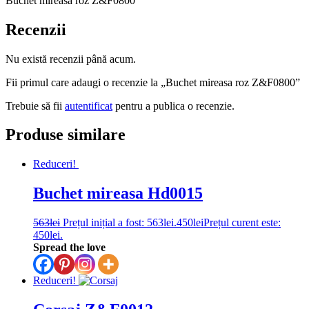
Buchet mireasa roz Z&F0800
Recenzii
Nu există recenzii până acum.
Fii primul care adaugi o recenzie la „Buchet mireasa roz Z&F0800”
Trebuie să fii
autentificat
pentru a publica o recenzie.
Produse similare
Reduceri!
Buchet mireasa Hd0015
563
lei
Prețul inițial a fost: 563lei.
450
lei
Prețul curent este:
450lei.
Spread the love
Reduceri!