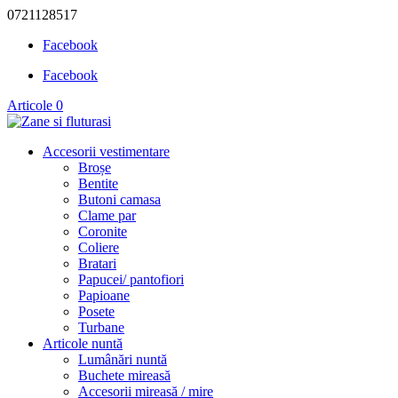
0721128517
Facebook
Facebook
Articole 0
Accesorii vestimentare
Broșe
Bentite
Butoni camasa
Clame par
Coronite
Coliere
Bratari
Papucei/ pantofiori
Papioane
Posete
Turbane
Articole nuntă
Lumânări nuntă
Buchete mireasă
Accesorii mireasă / mire