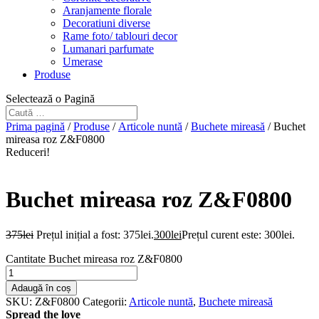
Aranjamente florale
Decoratiuni diverse
Rame foto/ tablouri decor
Lumanari parfumate
Umerase
Produse
Selectează o Pagină
Prima pagină
/
Produse
/
Articole nuntă
/
Buchete mireasă
/ Buchet
mireasa roz Z&F0800
Reduceri!
Buchet mireasa roz Z&F0800
375
lei
Prețul inițial a fost: 375lei.
300
lei
Prețul curent este: 300lei.
Cantitate Buchet mireasa roz Z&F0800
Adaugă în coș
SKU:
Z&F0800
Categorii:
Articole nuntă
,
Buchete mireasă
Spread the love