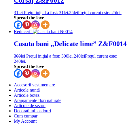
Corsaj Z&F0012
31
lei
Prețul inițial a fost: 31lei.
25
lei
Prețul curent este: 25lei.
Spread the love
Reduceri!
Casuta bani „Delicate lime” Z&F0014
300
lei
Prețul inițial a fost: 300lei.
240
lei
Prețul curent este:
240lei.
Spread the love
Accesorii vestimentare
Articole nuntă
Articole botez
Aranjamente flori naturale
Articole de sezon
Decoratiuni, cadouri
Cum cumpar
My Account