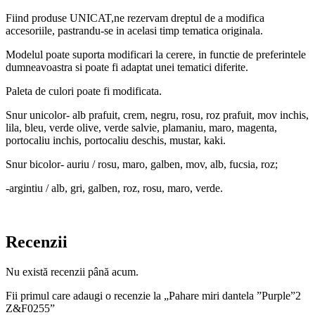
Fiind produse UNICAT,ne rezervam dreptul de a modifica
accesoriile, pastrandu-se in acelasi timp tematica originala.
Modelul poate suporta modificari la cerere, in functie de preferintele
dumneavoastra si poate fi adaptat unei tematici diferite.
Paleta de culori poate fi modificata.
Snur unicolor- alb prafuit, crem, negru, rosu, roz prafuit, mov inchis,
lila, bleu, verde olive, verde salvie, plamaniu, maro, magenta,
portocaliu inchis, portocaliu deschis, mustar, kaki.
Snur bicolor- auriu / rosu, maro, galben, mov, alb, fucsia, roz;
-argintiu / alb, gri, galben, roz, rosu, maro, verde.
Recenzii
Nu există recenzii până acum.
Fii primul care adaugi o recenzie la „Pahare miri dantela ”Purple”2
Z&F0255”