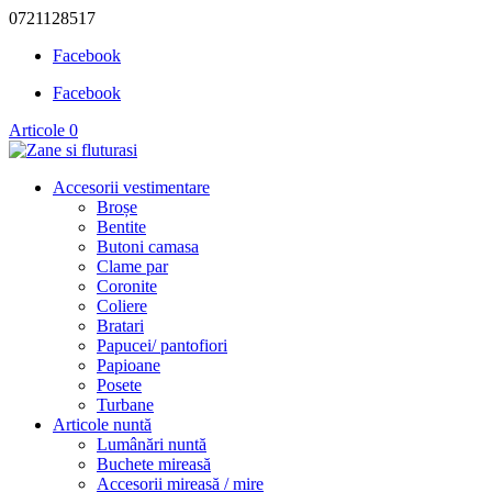
0721128517
Facebook
Facebook
Articole 0
Accesorii vestimentare
Broșe
Bentite
Butoni camasa
Clame par
Coronite
Coliere
Bratari
Papucei/ pantofiori
Papioane
Posete
Turbane
Articole nuntă
Lumânări nuntă
Buchete mireasă
Accesorii mireasă / mire