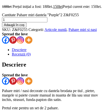
188
lei
Prețul inițial a fost: 188lei.
150
lei
Prețul curent este: 150lei.
Cantitate Pahare miri dantela ''Purple''2 Z&F0255
Adaugă în coș
SKU:
Z&F0255
Categorii:
Articole nuntă
,
Pahare miri si nasi
Spread the love
Descriere
Recenzii (0)
Descriere
Spread the love
Pahare miri / nasi decorate cu dantela brodata pe tiul , pietre,
margele si paiete cusute manual in nuanta de lila sau snur mov
inchis, strasuri, funda-papion din satin.
Pretul este pentru un set de 2 pahare.