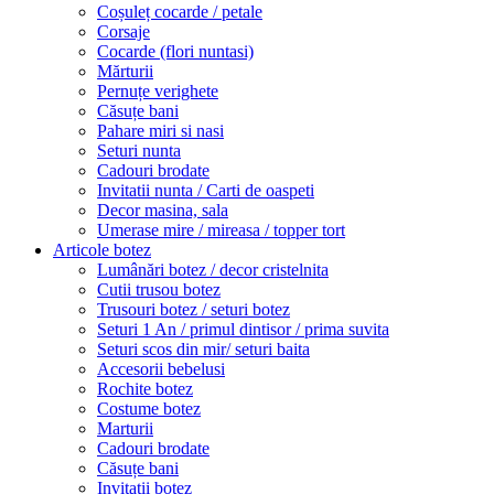
Coșuleț cocarde / petale
Corsaje
Cocarde (flori nuntasi)
Mărturii
Pernuțe verighete
Căsuțe bani
Pahare miri si nasi
Seturi nunta
Cadouri brodate
Invitatii nunta / Carti de oaspeti
Decor masina, sala
Umerase mire / mireasa / topper tort
Articole botez
Lumânări botez / decor cristelnita
Cutii trusou botez
Trusouri botez / seturi botez
Seturi 1 An / primul dintisor / prima suvita
Seturi scos din mir/ seturi baita
Accesorii bebelusi
Rochite botez
Costume botez
Marturii
Cadouri brodate
Căsuțe bani
Invitatii botez