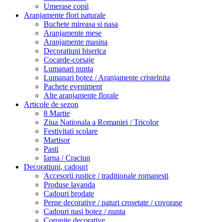
Umerase copii
Aranjamente flori naturale
Buchete mireasa si nasa
Aranjamente mese
Aranjamente masina
Decoratiuni biserica
Cocarde-corsaje
Lumanari nunta
Lumanari botez / Aranjamente cristelnita
Pachete eveniment
Alte aranjamente florale
Articole de sezon
8 Martie
Ziua Nationala a Romaniei / Tricolor
Festivitati scolare
Martisor
Pasti
Iarna / Craciun
Decoratiuni, cadouri
Accesorii rustice / traditionale romanesti
Produse lavanda
Cadouri brodate
Perne decorative / paturi crosetate / covorase
Cadouri nasi botez / nunta
Coronite decorative