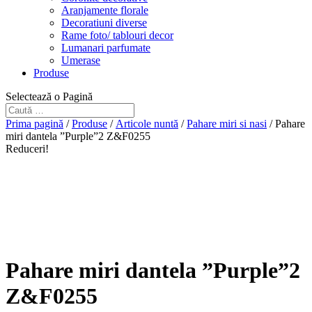
Aranjamente florale
Decoratiuni diverse
Rame foto/ tablouri decor
Lumanari parfumate
Umerase
Produse
Selectează o Pagină
Prima pagină
/
Produse
/
Articole nuntă
/
Pahare miri si nasi
/ Pahare
miri dantela ”Purple”2 Z&F0255
Reduceri!
Pahare miri dantela ”Purple”2
Z&F0255