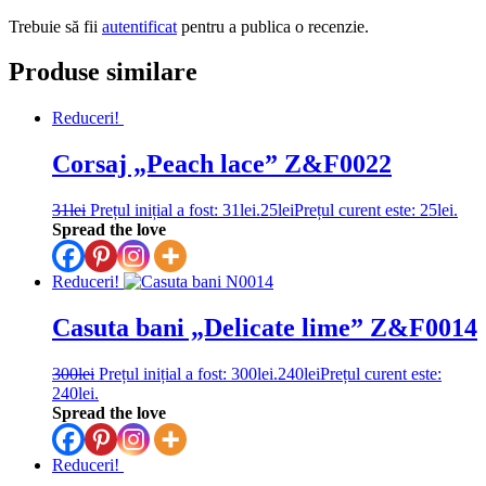
Trebuie să fii
autentificat
pentru a publica o recenzie.
Produse similare
Reduceri!
Corsaj „Peach lace” Z&F0022
31
lei
Prețul inițial a fost: 31lei.
25
lei
Prețul curent este: 25lei.
Spread the love
Reduceri!
Casuta bani „Delicate lime” Z&F0014
300
lei
Prețul inițial a fost: 300lei.
240
lei
Prețul curent este:
240lei.
Spread the love
Reduceri!