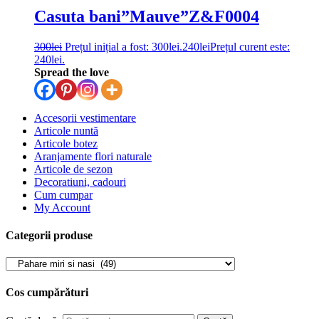
Casuta bani”Mauve”Z&F0004
300
lei
Prețul inițial a fost: 300lei.
240
lei
Prețul curent este:
240lei.
Spread the love
Accesorii vestimentare
Articole nuntă
Articole botez
Aranjamente flori naturale
Articole de sezon
Decoratiuni, cadouri
Cum cumpar
My Account
Categorii produse
Cos cumpărături