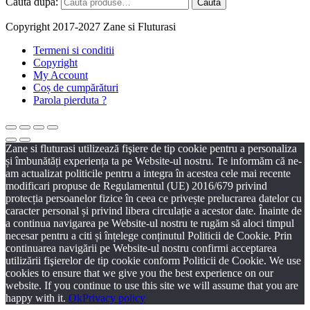
Caută după:
Caută
Copyright 2017-2027 Zane si Fluturasi
Termeni si conditii
Copyright
My Account
Coș de cumpărături
Parola pierduta ?
Zane si fluturasi utilizează fişiere de tip cookie pentru a personaliza
și îmbunătăți experiența ta pe Website-ul nostru. Te informăm că ne-
am actualizat politicile pentru a integra în acestea cele mai recente
modificari propuse de Regulamentul (UE) 2016/679 privind
protecția persoanelor fizice în ceea ce privește prelucrarea datelor cu
caracter personal și privind libera circulație a acestor date. Înainte de
a continua navigarea pe Website-ul nostru te rugăm să aloci timpul
necesar pentru a citi și înțelege conținutul Politicii de Cookie. Prin
continuarea navigării pe Website-ul nostru confirmi acceptarea
utilizării fişierelor de tip cookie conform Politicii de Cookie. We use
cookies to ensure that we give you the best experience on our
website. If you continue to use this site we will assume that you are
happy with it.
Ok
Privacy policy